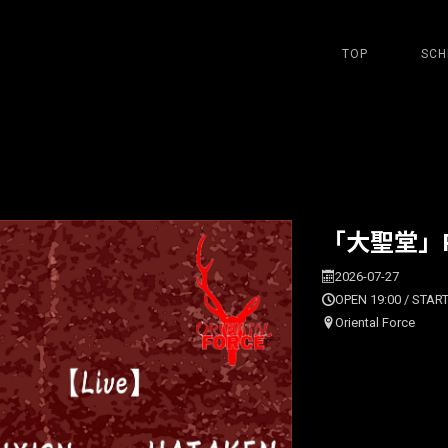
TOP
SCH
「大聖堂」Pres
2026-07-27
OPEN 19:00 / START
Oriental Force