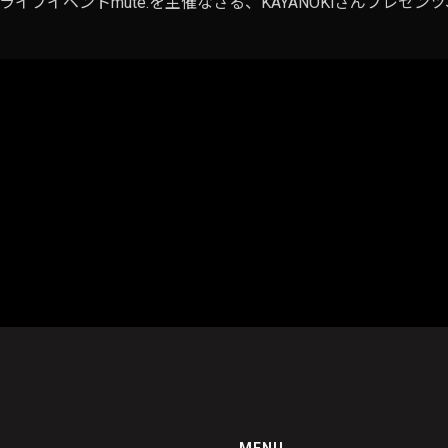
ベントmute.を主催なさる、KAYANOKiさんプレゼンツ、「Gigantic