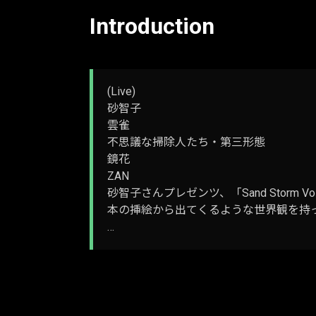
Introduction
(Live)
砂智子
雲雀
不思議な掃除人たち・第三形態
鏡花
ZAN
砂智子さんプレゼンツ、「Sand Storm Vol
本の挿絵から出てくるような世界観を持
…