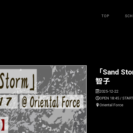
TOP
SCH
「Sand Sto
智子
2025-12-22
OPEN 18:45 / START
Oriental Force