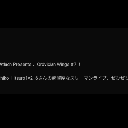
 Presents 、Ordvician Wings #7 ！
iko＋Itsuro1×2_6さんの超濃厚なスリーマンライブ、ぜひ