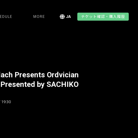
EDULE
MORE
JA
チケット確認・購入履歴
ach Presents Ordvician
Presented by SACHIKO
 19:30