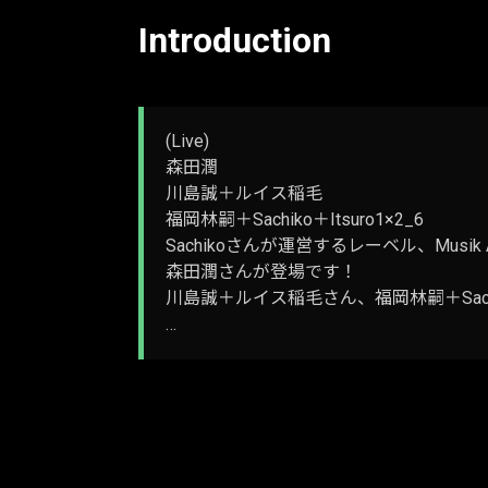
Introduction
(Live)
森田潤
川島誠＋ルイス稲毛
福岡林嗣＋Sachiko＋Itsuro1×2_6
Sachikoさんが運営するレーベル、Musik Atlach
森田潤さんが登場です！
川島誠＋ルイス稲毛さん、福岡林嗣＋Sach
…