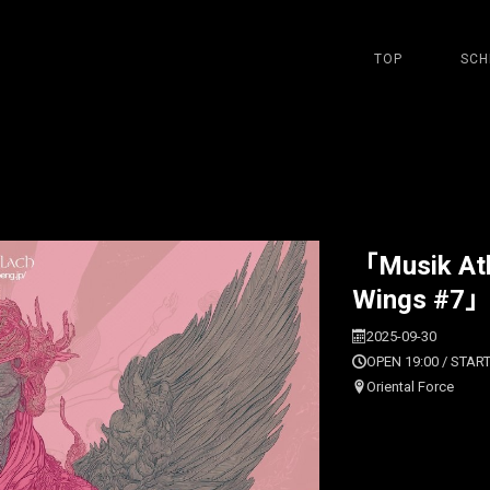
TOP
SCH
「Musik Atl
Wings #7」
2025-09-30
OPEN 19:00 / START
Oriental Force